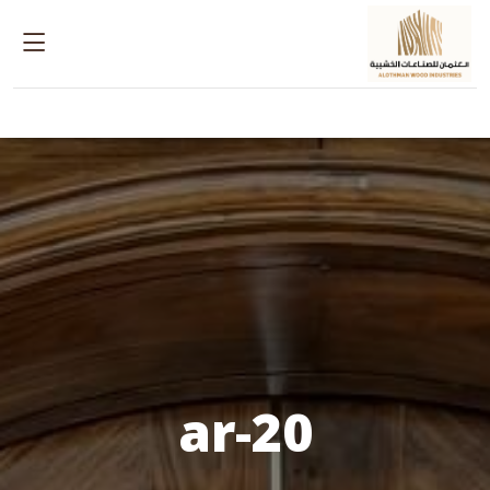
20-ar