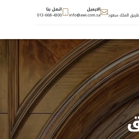
الايميل
اتصل بنا
- طريق الملك سعود
info@awi.com.sa
013-668-4300
ق