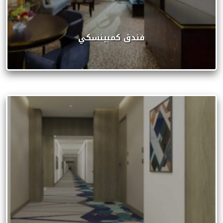
فندق كمبينسكي